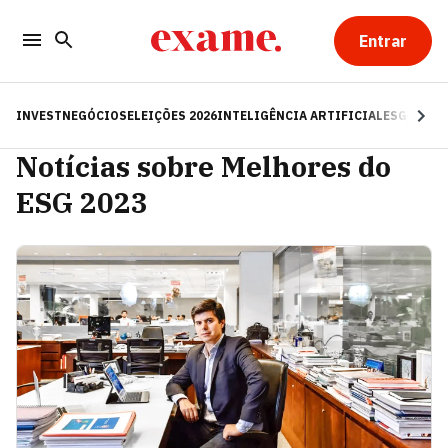
Entrar
INVEST
NEGÓCIOS
ELEIÇÕES 2026
INTELIGÊNCIA ARTIFICIAL
ESG
RE
Notícias sobre Melhores do
ESG 2023