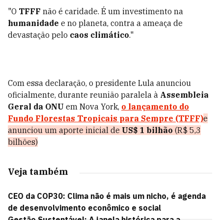
"O
TFFF
não é caridade. É um investimento na
humanidade
e no planeta, contra a ameaça de
devastação pelo
caos climático
."
Com essa declaração, o presidente Lula anunciou
oficialmente, durante reunião paralela à
Assembleia
Geral da ONU
em Nova York,
o lançamento do
Fundo Florestas Tropicais para Sempre (TFFF)
e
anunciou um aporte inicial de
US$ 1 bilhão
(R$ 5,3
bilhões)
Veja também
CEO da COP30: Clima não é mais um nicho, é agenda
de desenvolvimento econômico e social
Gestão Sustentável: A janela histórica para a