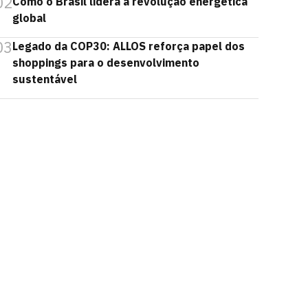
02
Como o Brasil lidera a revolução energética
global
03
Legado da COP30: ALLOS reforça papel dos
shoppings para o desenvolvimento
sustentável