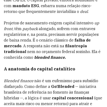
esse CAPEX. O capital privado, embora abundante e
com
mandato ESG
, esbarra numa relação risco-
retorno que frequentemente inviabiliza o
deal
.
Projetos de saneamento exigem capital intensivo
up
front
, têm
payback
alongado, sofrem com entraves
regulatórios e, na ponta, precisam servir populações
de baixa renda. É o cenário clássico de
falha de
mercado
. A resposta não está na
filantropia
tradicional
nem no orçamento federal sozinho. Ela é
conhecida como
blended finance.
A anatomia do capital catalítico
Blended finance
não é um eufemismo para subsídio
disfarçado. Como define a
Go!Blended
— iniciativa
brasileira de referência no fomento às finanças
híbridas —, a lógica é usar
capital concessional
(que
aceita mais risco ou menor retorno) para atrair e