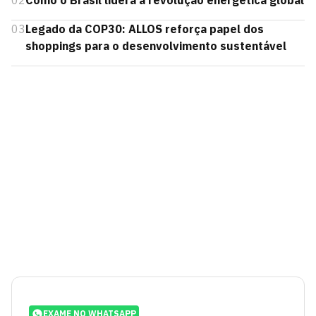
02
Como o Brasil lidera a revolução energética global
03
Legado da COP30: ALLOS reforça papel dos
shoppings para o desenvolvimento sustentável
EXAME NO WHATSAPP