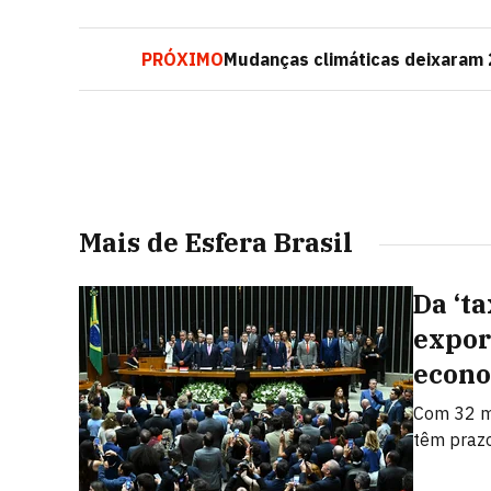
PRÓXIMO
Mudanças climáticas deixaram 2
Mais de Esfera Brasil
Da ‘ta
expor
econo
Com 32 me
têm prazo