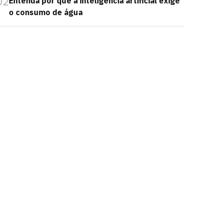
02
Entenda por que a inteligência artificial exige
o consumo de água