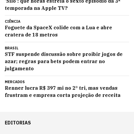
'Silo': que horas estreia o sexto episódio da 3ª
temporada na Apple TV?
CIÊNCIA
Foguete da SpaceX colide com a Lua e abre
cratera de 18 metros
BRASIL
STF suspende discussão sobre proibir jogos de
azar; regras para bets podem entrar no
julgamento
MERCADOS
Renner lucra R$ 397 mi no 2° tri, mas vendas
frustram e empresa corta projeção de receita
EDITORIAS