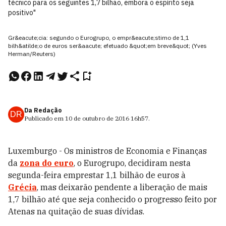
técnico para os seguintes 1,7 bilhão, embora o espírito seja
positivo"
Gr&eacute;cia: segundo o Eurogrupo, o empr&eacute;stimo de 1,1
bilh&atilde;o de euros ser&aacute; efetuado &quot;em breve&quot; (Yves
Herman/Reuters)
Da Redação
DR
Publicado em
10 de outubro de 2016
16h57
.
Luxemburgo - Os ministros de Economia e Finanças
da
zona do euro
, o Eurogrupo, decidiram nesta
segunda-feira emprestar 1,1 bilhão de euros à
Grécia
, mas deixarão pendente a liberação de mais
1,7 bilhão até que seja conhecido o progresso feito por
Atenas na quitação de suas dívidas.