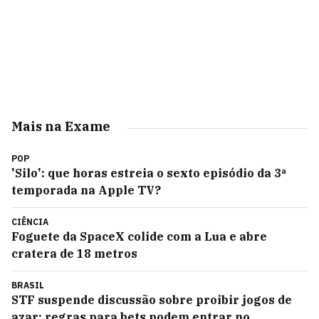
Mais na Exame
POP
'Silo': que horas estreia o sexto episódio da 3ª
temporada na Apple TV?
CIÊNCIA
Foguete da SpaceX colide com a Lua e abre
cratera de 18 metros
BRASIL
STF suspende discussão sobre proibir jogos de
azar; regras para bets podem entrar no