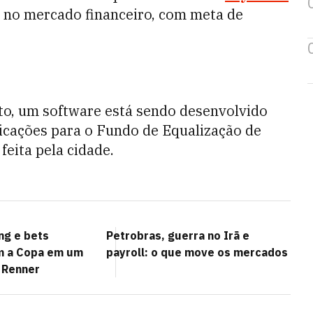
no mercado financeiro, com meta de
to, um software está sendo desenvolvido
icações para o Fundo de Equalização de
feita pela cidade.
ng e bets
Petrobras, guerra no Irã e
m a Copa em um
payroll: o que move os mercados
a Renner