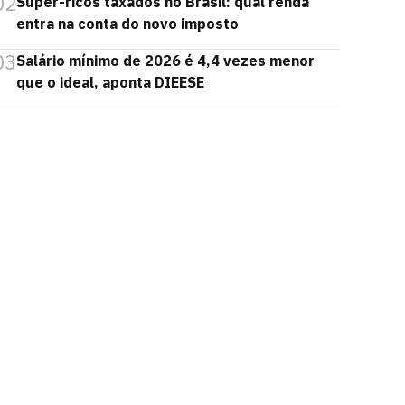
02
Super-ricos taxados no Brasil: qual renda
entra na conta do novo imposto
03
Salário mínimo de 2026 é 4,4 vezes menor
que o ideal, aponta DIEESE