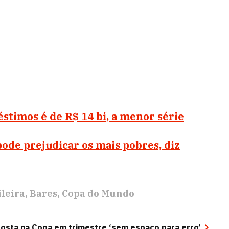
stimos é de R$ 14 bi, a menor série
pode prejudicar os mais pobres, diz
leira
Bares
Copa do Mundo
posta na Copa em trimestre ‘sem espaço para erro’