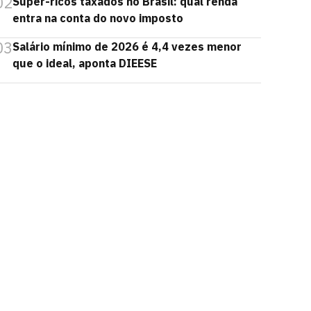
02
Super-ricos taxados no Brasil: qual renda
entra na conta do novo imposto
03
Salário mínimo de 2026 é 4,4 vezes menor
que o ideal, aponta DIEESE