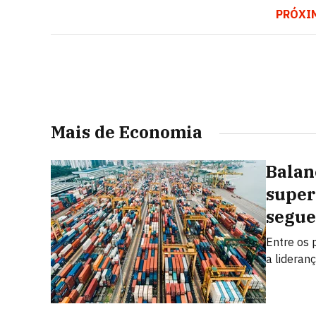
PRÓXI
Mais de Economia
Balan
super
segue
Entre os 
a lideran