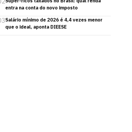
02
Super-ricos taxados no Brasil: qual renda
entra na conta do novo imposto
03
Salário mínimo de 2026 é 4,4 vezes menor
que o ideal, aponta DIEESE