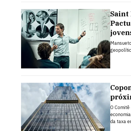
Saint
Pactu
joven
Mansueto 
geopolíti
Copom
próxi
O Comitê 
economia 
da taxa 