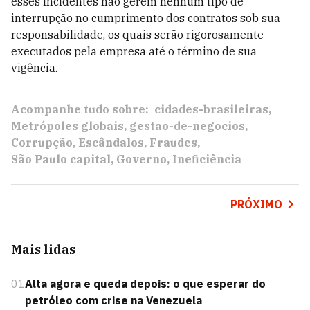
esses incidentes não gerem nenhum tipo de
interrupção no cumprimento dos contratos sob sua
responsabilidade, os quais serão rigorosamente
executados pela empresa até o término de sua
vigência.
Acompanhe tudo sobre:
cidades-brasileiras
Metrópoles globais
gestao-de-negocios
Corrupção
Escândalos
Fraudes
São Paulo capital
Governo
Ineficiência
PRÓXIMO
Mais lidas
01
Alta agora e queda depois: o que esperar do
petróleo com crise na Venezuela