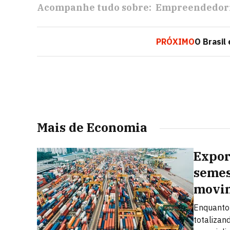
Acompanhe tudo sobre:
Empreendedor
PRÓXIMO
O Brasil
Mais de Economia
Expor
semes
movi
Enquanto 
totalizan