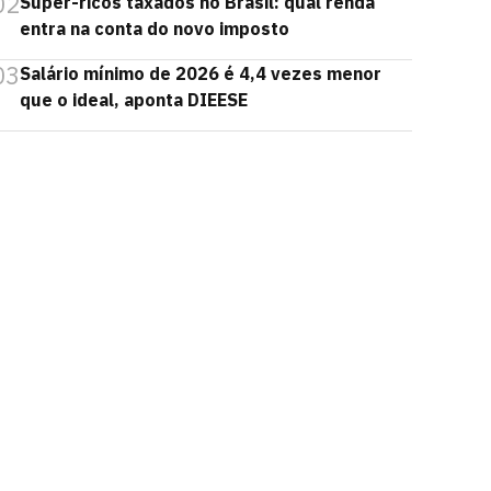
02
Super-ricos taxados no Brasil: qual renda
entra na conta do novo imposto
03
Salário mínimo de 2026 é 4,4 vezes menor
que o ideal, aponta DIEESE