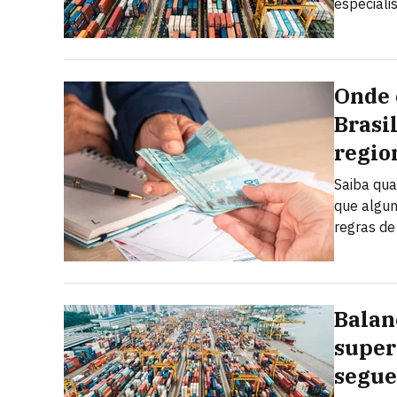
especiali
Onde 
Brasi
regio
Saiba qua
que algun
regras de
Balan
super
segue