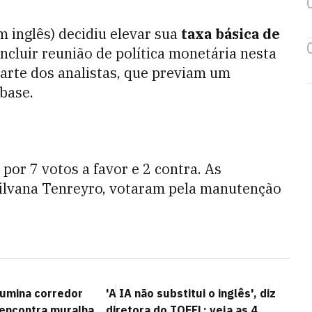
m inglês) decidiu elevar sua
taxa básica de
cluir reunião de política monetária nesta
parte dos analistas, que previam um
base.
 por 7 votos a favor e 2 contra. As
 Silvana Tenreyro, votaram pela manutenção
lumina corredor
'A IA não substitui o inglês', diz
 encontra muralha
diretora do TOEFL; veja as 4