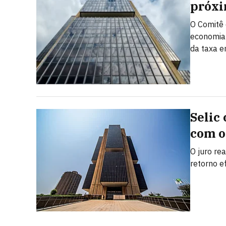
próxi
O Comitê 
economia 
da taxa 
Selic
com o
O juro rea
retorno e