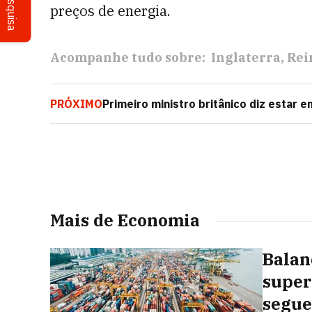
Pesquisa
preços de energia.
Acompanhe tudo sobre:
Inglaterra
Rei
PRÓXIMO
Primeiro ministro britânico diz estar 
Wagner na Rússia
Mais de Economia
Balan
super
segue