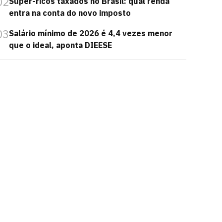
02
Super-ricos taxados no Brasil: qual renda
entra na conta do novo imposto
03
Salário mínimo de 2026 é 4,4 vezes menor
que o ideal, aponta DIEESE