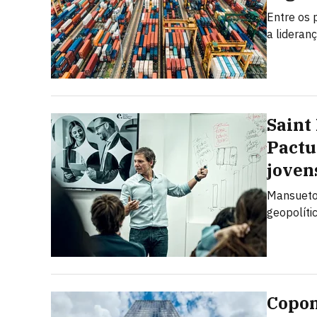
Entre os 
a lideran
Saint
Pactu
joven
Mansueto 
geopolíti
Copom