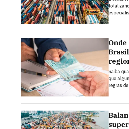
totalizan
especiali
Onde 
Brasi
regio
Saiba qua
que algun
regras de
Balan
super