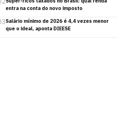
02
Super-ricos taxados no Brasil: qual renda
entra na conta do novo imposto
03
Salário mínimo de 2026 é 4,4 vezes menor
que o ideal, aponta DIEESE