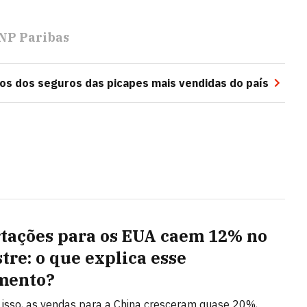
NP Paribas
os dos seguros das picapes mais vendidas do país
tações para os EUA caem 12% no
tre: o que explica esse
mento?
isso, as vendas para a China cresceram quase 20%,