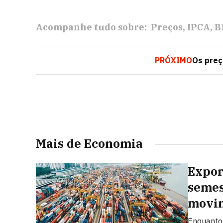
Acompanhe tudo sobre:
Preços
IPCA
B
PRÓXIMO
Os preç
Mais de Economia
Expor
semes
movi
Enquanto 