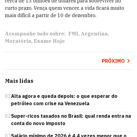
cerca de 13 bilhões de dólares para sobreviver no
curto prazo. Vença quem vencer, a vida ficará muito
mais difícil a partir de 10 de dezembro.
Acompanhe tudo sobre:
FMI
Argentina
Moratória
Exame Hoje
PRÓXIMO
Mais lidas
01
Alta agora e queda depois: o que esperar do
petróleo com crise na Venezuela
02
Super-ricos taxados no Brasil: qual renda entra na
conta do novo imposto
03
Salário mínimo de 2026 é 4,4 vezes menor que o