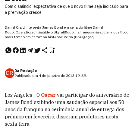
Com o anúncio, expectativa de que o novo filme seja indicado para
a premiação cresce
Daniel Craig interpreta James Bond em cena do filme Daniel
&quot;Opera&ccedil;&atilde;o Skyfall&quot;: a franquia &eacute; a que ficou
mais tempo em cartaz na hist&oacute;ria (Divulgação)
Da Redação
DR
Publicado em
4 de janeiro de 2013
19h39
.
Los Angeles - O
Oscar
vai participar do aniversário de
James Bond exibindo uma saudação especial aos 50
anos da franquia na cerimônia anual de entrega dos
prêmios em fevereiro, disseram produtores nesta
sexta-feira.