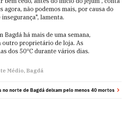
 bem cedo, antes do início do jejum", conta
s agora, não podemos mais, por causa do
e insegurança", lamenta.
 em Bagdá há mais de uma semana,
outro proprietário de loja. As
s dos 50°C durante vários dias.
te Médio
Bagdá
s no norte de Bagdá deixam pelo menos 40 mortos