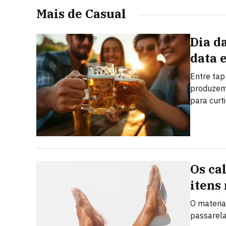
Mais de Casual
Dia d
data 
Entre tap
produzem 
para curt
Os ca
itens
O materia
passarela