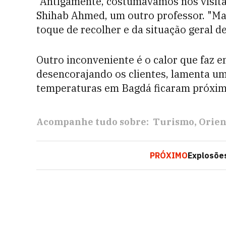
"Antigamente, costumávamos nos visitar
Shihab Ahmed, um outro professor. "Ma
toque de recolher e da situação geral d
Outro inconveniente é o calor que faz
desencorajando os clientes, lamenta um 
temperaturas em Bagdá ficaram próxima
Acompanhe tudo sobre:
Turismo
Orien
PRÓXIMO
Explosõe