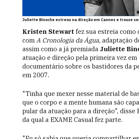
Juliette Binoche estreou na direção em Cannes e trouxe se
Kristen Stewart
fez sua estreia como 
com
A Cronologia da Água,
adaptação do
assim como a já premiada
Juliette Bi
atuação e direção pela primeira vez em
documentário sobre os bastidores da p
em 2007.
"Tinha que mexer nesse material de ba
que o corpo e a mente humana são capaz
pular da atuação para a direção", diss
da qual a EXAME Casual fez parte.
"Eu só sabia que queria compartilhar es