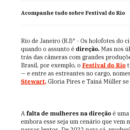
Acompanhe tudo sobre
Festival do Rio
Rio de Janeiro (RJ)* - Os holofotes do
quando o assunto é
direção.
Mas nos úl
trás das câmeras com grandes produçõe
Brasil, por exemplo, o
Festival do Rio
t
— e entre as estreantes no cargo, nom
Stewart
,
Gloria Pires e Tainá Müller s
A
falta de mulheres na direção
é uma 
embora esse seja um cenário que vem 
passos lentos.
De 2022 para cá, produçõ