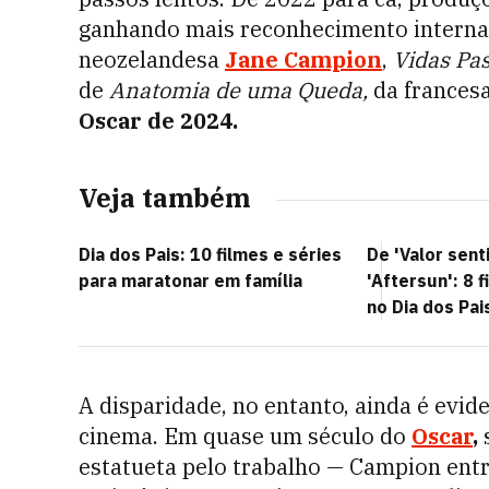
ganhando mais reconhecimento interna
neozelandesa
Jane Campion
,
Vidas Pa
de
Anatomia de uma Queda,
da frances
Oscar de 2024.
Veja também
Dia dos Pais: 10 filmes e séries
De 'Valor sent
para maratonar em família
'Aftersun': 8 f
no Dia dos Pai
A disparidade, no entanto, ainda é evi
cinema.
Em quase um século do
Oscar
,
estatueta pelo trabalho
— Campion entr