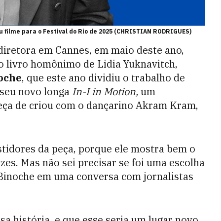
u filme para o Festival do Rio de 2025 (CHRISTIAN RODRIGUES)
diretora em Cannes, em maio deste ano,
 livro homônimo de Lidia Yuknavitch,
noche
, que este ano dividiu o trabalho de
 seu novo longa
In-I in Motion,
um
eça de criou com o dançarino Akram Kram,
stidores da peça, porque ele mostra bem o
es. Mas não sei precisar se foi uma escolha
e Binoche em uma conversa com jornalistas
sa história, e que esse seria um lugar novo