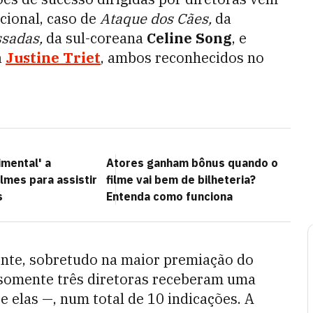
cional, caso de
Ataque dos Cães,
da
ssadas,
da sul-coreana
Celine Song
, e
a
Justine Triet
, ambos reconhecidos no
imental' a
Atores ganham bônus quando o
ilmes para assistir
filme vai bem de bilheteria?
s
Entenda como funciona
dente, sobretudo na maior premiação do
somente três diretoras receberam uma
e elas —
, num total de 10 indicações. A