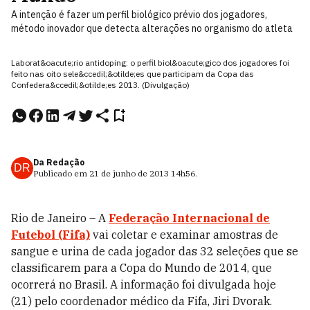
A intenção é fazer um perfil biológico prévio dos jogadores,
método inovador que detecta alterações no organismo do atleta
Laborat&oacute;rio antidoping: o perfil biol&oacute;gico dos jogadores foi
feito nas oito sele&ccedil;&otilde;es que participam da Copa das
Confedera&ccedil;&otilde;es 2013. (Divulgação)
Da Redação
DR
Publicado em
21 de junho de 2013
14h56
.
Rio de Janeiro – A
Federação Internacional de
Futebol (Fifa)
vai coletar e examinar amostras de
sangue e urina de cada jogador das 32 seleções que se
classificarem para a Copa do Mundo de 2014, que
ocorrerá no Brasil. A informação foi divulgada hoje
(21) pelo coordenador médico da Fifa, Jiri Dvorak.