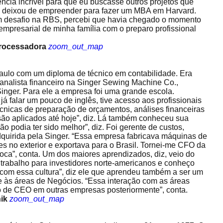
ncia incrível para que eu buscasse outros projetos que
e deixou de empreender para fazer um MBA em Harvard.
m desafio na RBS, percebi que havia chegado o momento
empresarial de minha família com o preparo profissional
Processadora
zoom_out_map
ulo com um diploma de técnico em contabilidade. Era
 analista financeiro na Singer Sewing Machine Co.,
inger. Para ele a empresa foi uma grande escola.
 já falar um pouco de inglês, tive acesso aos profissionais
cnicas de preparação de orçamentos, análises financeiras
 são aplicados até hoje”, diz. Lá também conheceu sua
 podia ter sido melhor”, diz. Foi gerente de custos,
adquirida pela Singer. “Essa empresa fabricava máquinas de
es no exterior e exportava para o Brasil. Tornei-me CFO da
oca”, conta. Um dos maiores aprendizados, diz, veio do
 trabalho para investidores norte-americanos e conheço
 com essa cultura”, diz ele que aprendeu também a ser um
rte às áreas de Negócios. “Essa interação com as áreas
o de CEO em outras empresas posteriormente”, conta.
ik
zoom_out_map