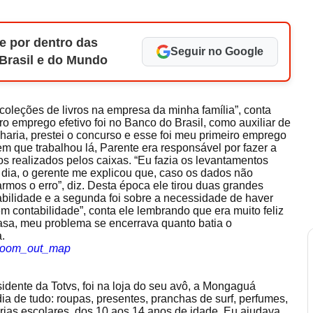
e por dentro das
Seguir no Google
 Brasil e do Mundo
oleções de livros na empresa da minha família”, conta
o emprego efetivo foi no Banco do Brasil, como auxiliar de
haria, prestei o concurso e esse foi meu primeiro emprego
em que trabalhou lá, Parente era responsável por fazer a
s realizados pelos caixas. “Eu fazia os levantamentos
 dia, o gerente me explicou que, caso os dados não
rmos o erro”, diz. Desta época ele tirou duas grandes
tabilidade e a segunda foi sobre a necessidade de haver
 contabilidade”, conta ele lembrando que era muito feliz
sa, meu problema se encerrava quanto batia o
.
zoom_out_map
sidente da Totvs, foi na loja do seu avô, a Mongaguá
ia de tudo: roupas, presentes, pranchas de surf, perfumes,
férias escolares, dos 10 aos 14 anos de idade. Eu ajudava