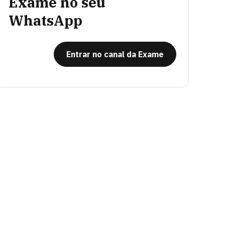
Exame no seu
WhatsApp
Entrar no canal da Exame