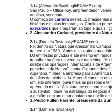
1
/14
(Alexandre Battibugli/EXAME.com)
São Paulo – Office-boy, empreendedor, vendedor
analista, secretária.
O começo de
carreira
destes 15 presidentes 
histórias e muitas lembranças. Confira o prime
executivos
que chegaram ao topo e quais liçõ
2. Alessandro Carlucci, presidente da Natu
2
/14
(Daniela Toviansky/EXAME.com)
Foi dentro da Natura que Alessandro Carlucci
trainee, em 1989. “Antes disso, ainda na ado
DJ em festas privadas e até mesmo em rádios 
trabalhar na área de vendas e marketing. “Ao l
diretor das operações internacionais de Argen
presidente da Natura”, conta. O grande desafio
Argentina. “liderei a empresa para a América
desafios da minha vida. Aprendi como ter uma 
um jeito diferente, ouvir mais as pessoas e te
aprendido muito. “A Natura me ensinou, me aj
a sustentabilidade na estratégia do negócio é
a gestão, com um olhar apoiado na noção de i
3. Pedro Pullen Parente, presidente da Bun
3
/14
(Daniela Toviansky)