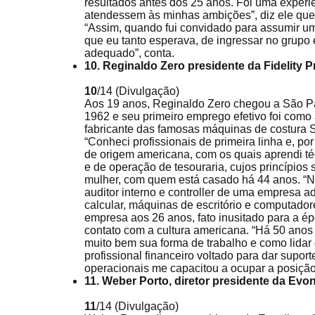
resultados antes dos 25 anos. Foi uma experiê
atendessem às minhas ambições”, diz ele qu
“Assim, quando fui convidado para assumir u
que eu tanto esperava, de ingressar no grupo 
adequado”, conta.
10. Reginaldo Zero presidente da Fidelity 
10
/14
(Divulgação)
Aos 19 anos, Reginaldo Zero chegou a São Pa
1962 e seu primeiro emprego efetivo foi como
fabricante das famosas máquinas de costura S
“Conheci profissionais de primeira linha e, por
de origem americana, com os quais aprendi té
e de operação de tesouraria, cujos princípios
mulher, com quem está casado há 44 anos. “Não
auditor interno e controller de uma empresa 
calcular, máquinas de escritório e computador
empresa aos 26 anos, fato inusitado para a ép
contato com a cultura americana. “Há 50 anos
muito bem sua forma de trabalho e como lidar
profissional financeiro voltado para dar supo
operacionais me capacitou a ocupar a posiçã
11. Weber Porto, diretor presidente da Evon
11
/14
(Divulgação)