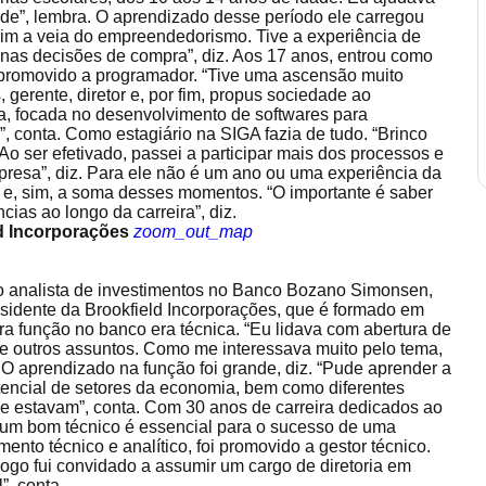
ade”, lembra. O aprendizado desse período ele carregou
 mim a veia do empreendedorismo. Tive a experiência de
 nas decisões de compra”, diz. Aos 17 anos, entrou como
 promovido a programador. “Tive uma ascensão muito
, gerente, diretor e, por fim, propus sociedade ao
iga, focada no desenvolvimento de softwares para
conta. Como estagiário na SIGA fazia de tudo. “Brinco
Ao ser efetivado, passei a participar mais dos processos e
mpresa”, diz. Para ele não é um ano ou uma experiência da
l e, sim, a soma desses momentos. “O importante é saber
cias ao longo da carreira”, diz.
ld Incorporações
zoom_out_map
o analista de investimentos no Banco Bozano Simonsen,
esidente da Brookfield Incorporações, que é formado em
ra função no banco era técnica. “Eu lidava com abertura de
re outros assuntos. Como me interessava muito pelo tema,
 O aprendizado na função foi grande, diz. “Pude aprender a
otencial de setores da economia, bem como diferentes
e estavam”, conta. Com 30 anos de carreira dedicados ao
 um bom técnico é essencial para o sucesso de uma
nto técnico e analítico, foi promovido a gestor técnico.
ogo fui convidado a assumir um cargo de diretoria em
”, conta