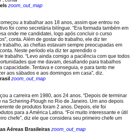
els
zoom_out_map
 começou a trabalhar aos 18 anos, assim que entrou no
tivo foi como secretária bilíngue. “Era formada também em
resa onde me candidatei, logo após concluir o curso
s”, conta. Além de gostar do trabalho, ele diz ter
de trabalho, as chefias estavam sempre preocupadas em
 conta. Neste período ela diz ter aprendido o
e trabalho. “Levo ainda comigo a paciência com que todos
ortunidades que me davam, desafiando para trabalhos
 capacidade. Tentava e conseguia, e para tanto me
zer aos sábados e aos domingos em casa”, diz.
rasil
zoom_out_map
ou a carreira em 1980, aos 24 anos. “Depois de terminar
na Schering-Plough no Rio de Janeiro. Um ano depois
erente de produtos foram 2 anos. Depois, ele foi
dutos para a América Latina. “Foi muito interessante e útil
iro chefe”, diz ele que considera seu primeiro chefe um
as Aéreas Brasileiras
zoom_out_map