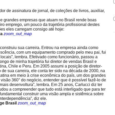
 de assinatura de jornal, de coleções de livros, auxiliar,
de grandes empresas que atuam no Brasil rende boas
iro emprego, um pouco da trajetória profissional destes
es eles carregam consigo até hoje:
ra
zoom_out_map
 construiu sua carreira. Entrou na empresa ainda como
lescência, com um equipamento comprado pelo meu pai, fui
locais”, lembra. Efetivado como funcionário, passou a
ongo de minha trajetória fui diretor de vendas Brasil e
tina, Chile e Peru. Em 2005 assumi a posição de diretor-
 de sua carreira, ele conta ter sido na década de 2000, na
 Latina em meio à crise econômica do país, um dos grandes
visão 360° do negócio, entender que é possível fazê-lo de
r mais desenvoltura”, lembra. Em 25 anos, Carlucci diz ter
udou a compreender que tudo está interligado que para ter
 fundamental construir uma visão ampla e sistêmica sobre
nterdependência”, diz ele.
ge Brasil
zoom_out_map