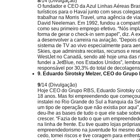
8
/14
(Divulgação)
O fundador e CEO da Azul Linhas Aéreas Bras
turísticos para o Havaí junto com seus colega
trabalhar na Morris Travel, uma agência de v
David Neeleman. Em 1992, fundou a companhia
como seu primeiro emprego efetivo. “Nós impl
forma de gerar o check-in sem papel”, diz. A
a desenvolver a carreira na aviação. “Depois 
sistema de TV ao vivo especialmente para a
Skies, que administra receitas, recursos e res
WestJet no Canadá, sendo até hoje uma das m
fundei a JetBlue, nos Estados Unidos”, lembra
responsável por 30,3% do total de decolagens 
9. Eduardo Sirotsky Melzer, CEO do Grupo
9
/14
(Divulgação)
Hoje CEO do Grupo RBS, Eduardo Sirotsky co
18 anos. Mas foi empreendendo que começou, d
instalei no Rio Grande do Sul a franquia da 
um tipo de operação que não existia por aqui”
deu-lhe as bases de tudo o que ele sabe sobr
crescer. “Fazia de tudo o que um empreendedor
na linha de frente. Eu tive quatro lojas própria
empreendedorismo na juventude foi mesmo dec
cedo, tomei riscos e tive coragem para enfrent