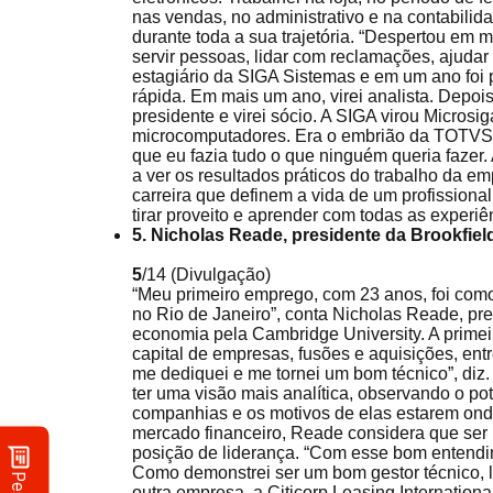
nas vendas, no administrativo e na contabilid
durante toda a sua trajetória. “Despertou em
servir pessoas, lidar com reclamações, ajudar
estagiário da SIGA Sistemas e em um ano foi
rápida. Em mais um ano, virei analista. Depois
presidente e virei sócio. A SIGA virou Micros
microcomputadores. Era o embrião da TOTVS”, 
que eu fazia tudo o que ninguém queria fazer. 
a ver os resultados práticos do trabalho da e
carreira que definem a vida de um profissiona
tirar proveito e aprender com todas as experiên
5. Nicholas Reade, presidente da Brookfie
5
/14
(Divulgação)
“Meu primeiro emprego, com 23 anos, foi com
no Rio de Janeiro”, conta Nicholas Reade, pr
economia pela Cambridge University. A primei
capital de empresas, fusões e aquisições, ent
me dediquei e me tornei um bom técnico”, diz.
ter uma visão mais analítica, observando o p
companhias e os motivos de elas estarem ond
mercado financeiro, Reade considera que ser
posição de liderança. “Com esse bom entendime
Como demonstrei ser um bom gestor técnico, l
outra empresa, a Citicorp Leasing International