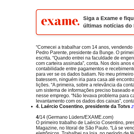
Siga a Exame e fiqu
últimas notícias do
“Comecei a trabalhar com 14 anos, vendendo c
Pedro Parente, presidente da Bunge. O primeir
escrita. “Quando entrei na faculdade de engen
com carteira assinada”, conta. Nos dois anos 
contabilidade entre pagamentos e recebimento
para ver se os dados batiam. No meu primeiro
batessem, ninguém iria para casa até encontra
lições. “A primeira, sobre a relevância da con
um sistema de informações preciso baseado em
nesse emprego. “Não levava problema para ca
levantamento com os dados dos caixas”, conta
4. Laércio Cosentino, presidente da Totvs
4
/14
(Germano Lüders/EXAME.com)
O primeiro trabalho de Laércio Cosentino, pre
Magazine, no litoral de São Paulo. “Lá se vend
eletrônicos. Trabalhei na loja, no período de 