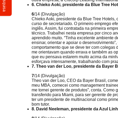
Pesquisa
6. Chieko Aoki, presidente da Blue Tree Hot
6
/14
(Divulgação)
Chieko Aoki, presidente da Blue Tree Hotels,
curso de secretariado. O primeiro emprego efe
inglês. Assim, fui contratada na primeira emp
técnico. Trabalhei nesta empresa por cinco ano
aprendido muito. “Tinha excelente ambiente 
ensinar, orientar e apoiar o desenvolvimento”,
comportamento que se deve ter com colegas d
me orientavam quando errava e também as op
que eu pensava estarem muito acima da minha
esforçava intensamente, trabalhando com pra
7. Theo van der Loo, presidente da Bayer B
7
/14
(Divulgação)
Theo van der Loo, CEO da Bayer Brasil, começ
meu MBA, comecei como management trainee 
me tornei gerente de produtos”, conta. Como g
transferido para Miami, para ser gerente de pro
ter um presidente de multinacional como prime
bom tutor.
8. David Neeleman, presidente da Azul Linh