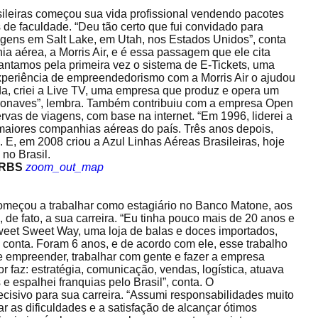
ileiras começou sua vida profissional vendendo pacotes
s de faculdade. “Deu tão certo que fui convidado para
iagens em Salt Lake, em Utah, nos Estados Unidos”, conta
 aérea, a Morris Air, e é essa passagem que ele cita
antamos pela primeira vez o sistema de E-Tickets, uma
 experiência de empreendedorismo com a Morris Air o ajudou
da, criei a Live TV, uma empresa que produz e opera um
eronaves”, lembra. Também contribuiu com a empresa Open
ervas de viagens, com base na internet. “Em 1996, liderei a
aiores companhias aéreas do país. Três anos depois,
. E, em 2008 criou a Azul Linhas Aéreas Brasileiras, hoje
no Brasil.
 RBS
zoom_out_map
meçou a trabalhar como estagiário no Banco Matone, aos
e fato, a sua carreira. “Eu tinha pouco mais de 20 anos e
Sweet Sweet Way, uma loja de balas e doces importados,
, conta. Foram 6 anos, e de acordo com ele, esse trabalho
e empreender, trabalhar com gente e fazer a empresa
 faz: estratégia, comunicação, vendas, logística, atuava
s e espalhei franquias pelo Brasil”, conta. O
isivo para sua carreira. “Assumi responsabilidades muito
ar as dificuldades e a satisfação de alcançar ótimos