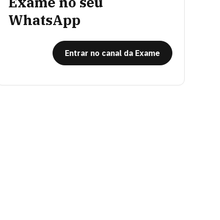
Exame no seu
WhatsApp
Entrar no canal da Exame