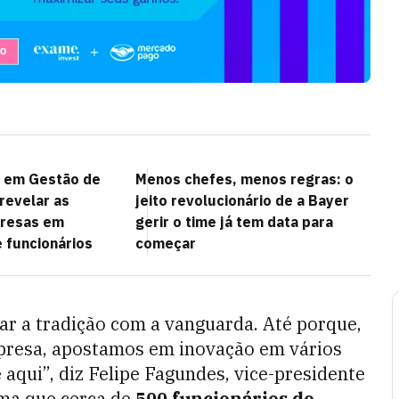
 em Gestão de
Menos chefes, menos regras: o
revelar as
jeito revolucionário de a Bayer
resas em
gerir o time já tem data para
 funcionários
começar
r a tradição com a vanguarda. Até porque,
mpresa, apostamos em inovação em vários
aqui”, diz Felipe Fagundes, vice-presidente
ma que cerca de
500 funcionários do