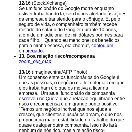
12
/16
(Stock.Xchange)
Se um funcionário do Google morre enquanto
estiver trabalhando lá, seu bônus atrelado às ações
da empresa é transferido para o cônjuge. E, pelo
seguro de vida, o companheiro também recebe
metade do salário do Googler durante 10 anos,
além de um adicional de mil dólares por mês para
cada filho. "Quando eu mencionei os benefícios
para a minha esposa, ela chorou",
contou um
empregado
.
13. Boa relação risco/recompensa
zoom_out_map
13
/16
(Imaginechina/AFP Photo)
Um consenso entre os funcionários do Google é
que as pessoas, o negócio e a tecnologia com que
eles trabalham é o que os motiva a ficar na
empresa. Um atual funcionário da companhia
escreveu no Quora
que a relação equilibrada entre
risco e recompensa é um grande ponto positivo.
"Temos um negócio incrível que nos ajuda a
crescer, que clientes e usuários amam, e que nos
proporciona maior estabilidade no trabalho do que
quase qualquer outra companhia. Isso não fará
nenhum de nós rico, mas a relação risco-