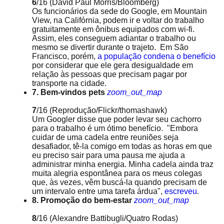
6
/16
(David Paul Morris/Bloomberg)
Os funcionários da sede do Google, em Mountain
View, na Califórnia, podem ir e voltar do trabalho
gratuitamente em ônibus equipados com wi-fi.
Assim, eles conseguem adiantar o trabalho ou
mesmo se divertir durante o trajeto. Em São
Francisco, porém,
a população condena o benefício
por considerar que ele gera desigualdade em
relação às pessoas que precisam pagar por
transporte na cidade.
7. Bem-vindos pets
zoom_out_map
7
/16
(Reprodução/Flickr/thomashawk)
Um Googler disse que poder levar seu cachorro
para o trabalho é um ótimo benefício. "Embora
cuidar de uma cadela entre reuniões seja
desafiador, tê-la comigo em todas as horas em que
eu preciso sair para uma pausa me ajuda a
administrar minha energia. Minha cadela ainda traz
muita alegria espontânea para os meus colegas
que, às vezes, vêm buscá-la quando precisam de
um intervalo entre uma tarefa árdua",
escreveu
.
8. Promoção do bem-estar
zoom_out_map
8
/16
(Alexandre Battibugli/Quatro Rodas)