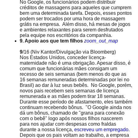
No Google, os funcionários podem distribuir
créditos de massagens para aqueles que cumprem
bem uma determinada tarefa. Depois, esses pontos
podem ser trocados por uma hora de massagem
grátis na empresa. Além disso, há mesas de jogos
e ambientes relaxantes para serem desfrutados
pela equipe nos escritórios da companhia.
9. Apoio aos que tem filhos
zoom_out_map
9
/16
(Niv Kantor/Divulgação via Bloomberg)
Nos Estados Unidos, conceder licença-
maternidade não é uma obrigação. Apesar disso, é
comum que funcionárias mães consigam um
recesso de seis semanas (bem menos do que as
16 semanas remuneradas determinadas por lei no
Brasil) ao dar à luz seus bebês. No Google, porém,
novos pais recebem seis semanas de licença
remunerada e as mães podem tirar 18 semanas.
Durante esse período de afastamento, eles também
continuam recebendo bônus. "O Google ainda nos
dá um bônus, chamado de "grana para conexão
com o bebê" logo após nossos filhos nascerem
para nos ajudar com despesas como fraldas
durante a nossa licença,
escreveu um empregado
.
Depois que os pais voltam ao trabalho, a empresa