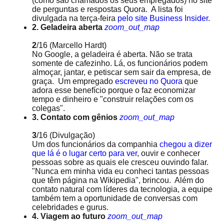
(como são chamados os seus empregados) no site
de perguntas e respostas Quora. A lista foi
divulgada na terça-feira
pelo site Business Insider
.
2. Geladeira aberta
zoom_out_map
2
/16
(Marcello Hardt)
No Google, a geladeira é aberta. Não se trata
somente de cafezinho. Lá, os funcionários podem
almoçar, jantar, e petiscar sem sair da empresa, de
graça. Um empregado
escreveu no Quora
que
adora esse benefício porque o faz economizar
tempo e dinheiro e "construir relações com os
colegas".
3. Contato com gênios
zoom_out_map
3
/16
(Divulgação)
Um dos funcionários da companhia
ch
egou a dizer
que lá é o lugar certo para ver
, ouvir e conhecer
pessoas sobre as quais ele cresceu ouvindo falar.
"Nunca em minha vida eu conheci tantas pessoas
que têm página na Wikipedia", brincou. Além do
contato natural com líderes da tecnologia, a equipe
também tem a oportunidade de conversas com
celebridades e gurus.
4. Viagem ao futuro
zoom_out_map