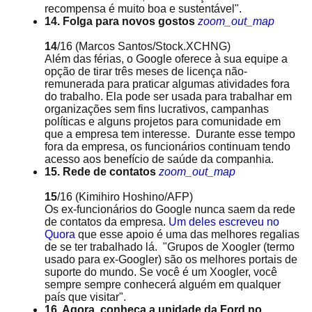
recompensa é muito boa e sustentável".
14. Folga para novos gostos
zoom_out_map
14
/16
(Marcos Santos/Stock.XCHNG)
Além das férias, o Google oferece à sua equipe a
opção de tirar três meses de licença não-
remunerada para praticar algumas atividades fora
do trabalho. Ela pode ser usada para trabalhar em
organizações sem fins lucrativos, campanhas
políticas e alguns projetos para comunidade em
que a empresa tem interesse. Durante esse tempo
fora da empresa, os funcionários continuam tendo
acesso aos benefício de saúde da companhia.
15. Rede de contatos
zoom_out_map
15
/16
(Kimihiro Hoshino/AFP)
Os ex-funcionários do Google nunca saem da rede
de contatos da empresa.
Um deles escreveu no
Quora
que esse apoio é uma das melhores regalias
de se ter trabalhado lá. "Grupos de Xoogler (termo
usado para ex-Googler) são os melhores portais de
suporte do mundo. Se você é um Xoogler, você
sempre sempre conhecerá alguém em qualquer
país que visitar".
16. Agora, conheça a unidade da Ford no