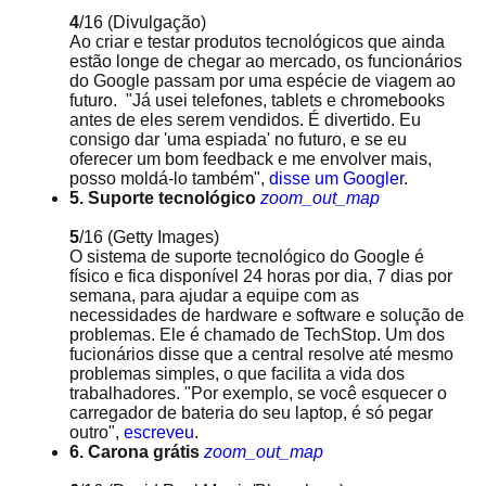
4
/16
(Divulgação)
Ao criar e testar produtos tecnológicos que ainda
estão longe de chegar ao mercado, os funcionários
do Google passam por uma espécie de viagem ao
futuro. "Já usei telefones, tablets e chromebooks
antes de eles serem vendidos. É divertido. Eu
consigo dar 'uma espiada' no futuro, e se eu
oferecer um bom feedback e me envolver mais,
posso moldá-lo também",
disse um Googler
.
5. Suporte tecnológico
zoom_out_map
5
/16
(Getty Images)
O sistema de suporte tecnológico do Google é
físico e fica disponível 24 horas por dia, 7 dias por
semana, para ajudar a equipe com as
necessidades de hardware e software e solução de
problemas. Ele é chamado de TechStop. Um dos
fucionários disse que a central resolve até mesmo
problemas simples, o que facilita a vida dos
trabalhadores. "Por exemplo, se você esquecer o
carregador de bateria do seu laptop, é só pegar
outro",
escreveu
.
6. Carona grátis
zoom_out_map