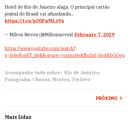
Hotel do Rio de Janeiro alaga. O principal cartão
postal do Brasil vai afundando...
https://t.co/p50FnMLz9x
— Milton Neves (@Miltonneves)
February 7, 2019
https://www.youtube.com/watch?
v=b4eRceST_Sg&feature=youtu.be&fbclid=IwAR0GOg
Acompanhe tudo sobre:
Rio de Janeiro
Fotografia
Chuvas
Mortes
Twitter
PRÓXIMO
Mais lidas