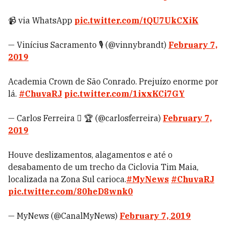
📹 via WhatsApp
pic.twitter.com/tQU7UkCXiK
— Vinícius Sacramento 🎙️ (@vinnybrandt)
February 7,
2019
Academia Crown de São Conrado. Prejuízo enorme por
lá.
#ChuvaRJ
pic.twitter.com/1ixxKCi7GY
— Carlos Ferreira  🏆 (@carlosferreira)
February 7,
2019
Houve deslizamentos, alagamentos e até o
desabamento de um trecho da Ciclovia Tim Maia,
localizada na Zona Sul carioca.
#MyNews
#ChuvaRJ
pic.twitter.com/80heD8wnk0
— MyNews (@CanalMyNews)
February 7, 2019