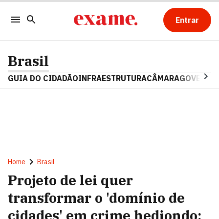
Entrar
Brasil
GUIA DO CIDADÃO
INFRAESTRUTURA
CÂMARA
GOVERNO 
Home
Brasil
Projeto de lei quer
transformar o 'domínio de
cidades' em crime hediondo;