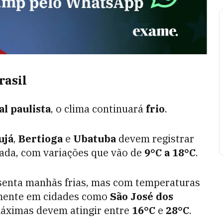
rasil
al paulista
, o clima continuará
frio
.
ujá
,
Bertioga
e
Ubatuba
devem registrar
ada, com variações que vão de
9°C a 18°C
.
esenta manhãs frias, mas com temperaturas
lmente em cidades como
São José dos
máximas devem atingir entre
16°C
e
28°C
.