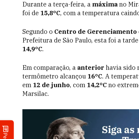
Durante a terça-feira, a
máxima
no Mira
foi de
15,8°C
, com a temperatura caindo
Segundo o
Centro de Gerenciamento 
Prefeitura de São Paulo, esta foi a tard
14,9°C
.
Em comparação, a
anterior
havia sido 
termômetro alcançou
16°C
. A tempera
em
12 de junho
, com
14,2°C
no extremo
Marsilac.