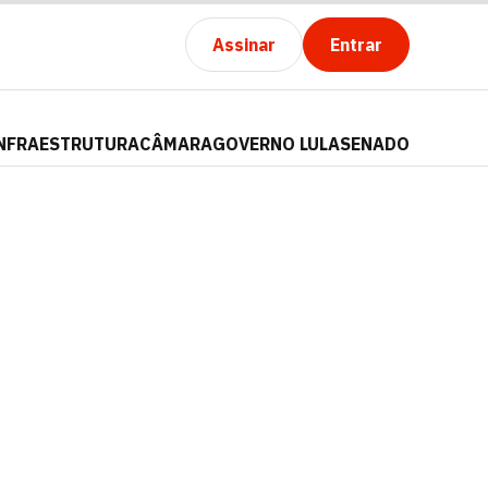
Assinar
Entrar
NFRAESTRUTURA
CÂMARA
GOVERNO LULA
SENADO