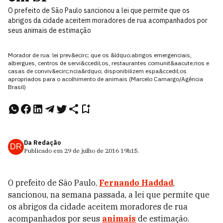
O prefeito de São Paulo sancionou a lei que permite que os
abrigos da cidade aceitem moradores de rua acompanhados por
seus animais de estimação
Morador de rua: lei prev&ecirc; que os &ldquo;abrigos emergenciais,
albergues, centros de servi&ccedil;os, restaurantes comunit&aacute;rios e
casas de conviv&ecirc;ncia&rdquo; disponibilizem espa&ccedil;os
apropriados para o acolhimento de animais (Marcelo Camargo/Agência
Brasil)
Da Redação
DR
Publicado em
29 de julho de 2016
19h15
.
O prefeito de São Paulo,
Fernando Haddad
,
sancionou, na semana passada, a lei que permite que
os abrigos da cidade aceitem moradores de rua
acompanhados por seus
animais
de estimação.