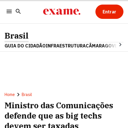
Entrar
Brasil
GUIA DO CIDADÃO
INFRAESTRUTURA
CÂMARA
GOVERNO 
Home
Brasil
Ministro das Comunicações
defende que as big techs
devem ser taxadas