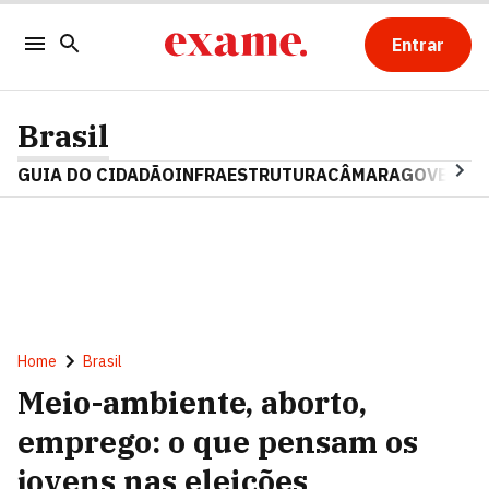
Entrar
Brasil
GUIA DO CIDADÃO
INFRAESTRUTURA
CÂMARA
GOVERNO 
Home
Brasil
Meio-ambiente, aborto,
emprego: o que pensam os
jovens nas eleições