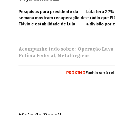
Pesquisas para presidente da
Lula terá 27%
semana mostram recuperação de
e rádio que Fl
Flávio e estabilidade de Lula
a divisão por 
Acompanhe tudo sobre:
Operação Lava 
Polícia Federal
Metalúrgicos
PRÓXIMO
Fachin será re