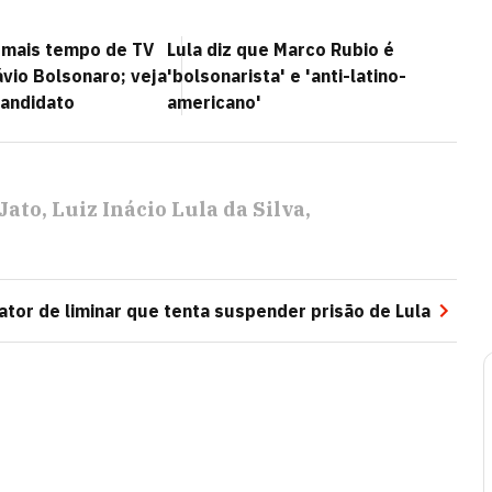
 mais tempo de TV
Lula diz que Marco Rubio é
ávio Bolsonaro; veja
'bolsonarista' e 'anti-latino-
candidato
americano'
Jato
Luiz Inácio Lula da Silva
lator de liminar que tenta suspender prisão de Lula