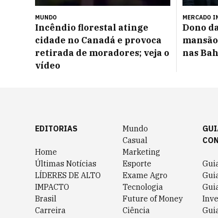
MUNDO
MERCADO I
Incêndio florestal atinge
Dono d
cidade no Canadá e provoca
mansão 
retirada de moradores; veja o
nas Ba
vídeo
EDITORIAS
Mundo
GUI
Casual
CO
Home
Marketing
Últimas Notícias
Esporte
Gui
LÍDERES DE ALTO
Exame Agro
Gui
IMPACTO
Tecnologia
Gui
Brasil
Future of Money
Inv
Carreira
Ciência
Guia