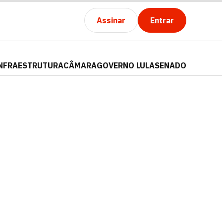
Assinar
Entrar
NFRAESTRUTURA
CÂMARA
GOVERNO LULA
SENADO