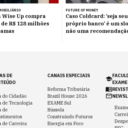
MOBILIÁRIO
FUTURE OF MONEY
a Wise Up compra
Caso Coldcard: 'seja seu
de R$ 128 milhões
próprio banco' é um sl
hamas
não uma recomendação
AS DE
CANAIS ESPECIAIS
FACUL
NTEÚDO
EXAME
Reforma Tributária
REVIS
a do Cidadão
Brazil House 2026
NEWSL
a de Tecnologia
EXAME Sul
Exame
a de
Bússola
Carrei
estimentos
Construindo Futuros
Despe
 de Carreira
Energia em Foco