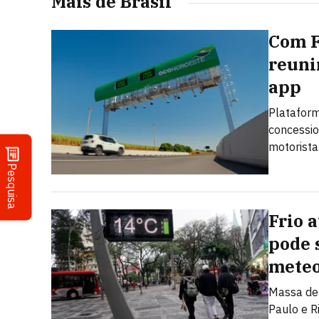
Mais de Brasil
Com F
reuni
app
Plataform
concessio
motorista
Pesquisa
Frio 
pode s
meteo
Massa de 
Paulo e R