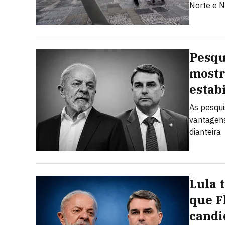
Norte e N
Pesqu
mostr
estab
As pesqui
vantagens
dianteira
Lula 
que F
candi