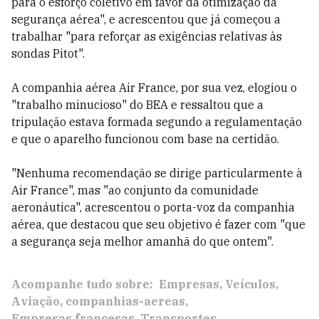
para o esforço coletivo em favor da otimização da
segurança aérea", e acrescentou que já começou a
trabalhar "para reforçar as exigências relativas às
sondas Pitot".
A companhia aérea Air France, por sua vez, elogiou o
"trabalho minucioso" do BEA e ressaltou que a
tripulação estava formada segundo a regulamentação
e que o aparelho funcionou com base na certidão.
"Nenhuma recomendação se dirige particularmente à
Air France", mas "ao conjunto da comunidade
aeronáutica", acrescentou o porta-voz da companhia
aérea, que destacou que seu objetivo é fazer com "que
a segurança seja melhor amanhã do que ontem".
Acompanhe tudo sobre:
Empresas
Veículos
Aviação
companhias-aereas
Empresas francesas
Transportes