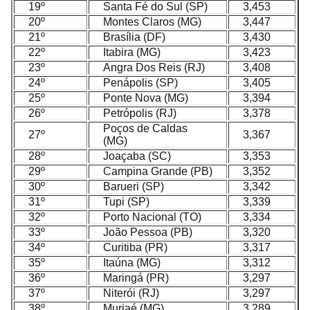
19º
Santa Fé do Sul (SP)
3,453
20º
Montes Claros (MG)
3,447
21º
Brasília (DF)
3,430
22º
Itabira (MG)
3,423
23º
Angra Dos Reis (RJ)
3,408
24º
Penápolis (SP)
3,405
25º
Ponte Nova (MG)
3,394
26º
Petrópolis (RJ)
3,378
Poços de Caldas
27º
3,367
(MG)
28º
Joaçaba (SC)
3,353
29º
Campina Grande (PB)
3,352
30º
Barueri (SP)
3,342
31º
Tupi (SP)
3,339
32º
Porto Nacional (TO)
3,334
33º
João Pessoa (PB)
3,320
34º
Curitiba (PR)
3,317
35º
Itaúna (MG)
3,312
36º
Maringá (PR)
3,297
37º
Niterói (RJ)
3,297
38º
Muriaé (MG)
3,289