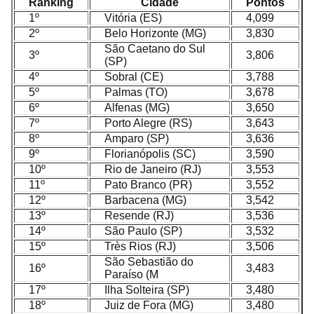
Ranking
Cidade
Pontos
1º
Vitória (ES)
4,099
2º
Belo Horizonte (MG)
3,830
São Caetano do Sul
3º
3,806
(SP)
4º
Sobral (CE)
3,788
5º
Palmas (TO)
3,678
6º
Alfenas (MG)
3,650
7º
Porto Alegre (RS)
3,643
8º
Amparo (SP)
3,636
9º
Florianópolis (SC)
3,590
10º
Rio de Janeiro (RJ)
3,553
11º
Pato Branco (PR)
3,552
12º
Barbacena (MG)
3,542
13º
Resende (RJ)
3,536
14º
São Paulo (SP)
3,532
15º
Très Rios (RJ)
3,506
São Sebastião do
16º
3,483
Paraíso (M
17º
Ilha Solteira (SP)
3,480
18º
Juiz de Fora (MG)
3,480