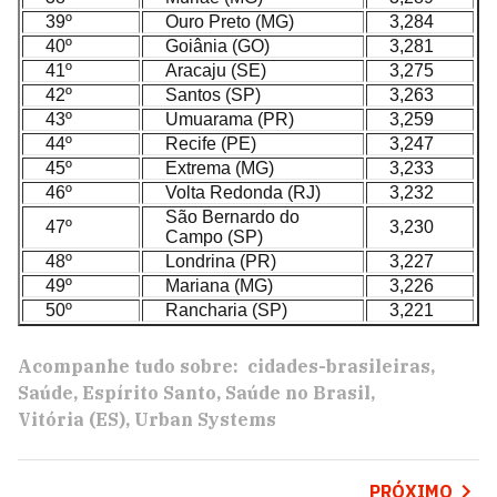
39º
Ouro Preto (MG)
3,284
40º
Goiânia (GO)
3,281
41º
Aracaju (SE)
3,275
42º
Santos (SP)
3,263
43º
Umuarama (PR)
3,259
44º
Recife (PE)
3,247
45º
Extrema (MG)
3,233
46º
Volta Redonda (RJ)
3,232
São Bernardo do
47º
3,230
Campo (SP)
48º
Londrina (PR)
3,227
49º
Mariana (MG)
3,226
50º
Rancharia (SP)
3,221
Acompanhe tudo sobre:
cidades-brasileiras
Saúde
Espírito Santo
Saúde no Brasil
Vitória (ES)
Urban Systems
PRÓXIMO