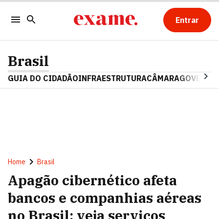
Entrar
Brasil
GUIA DO CIDADÃO
INFRAESTRUTURA
CÂMARA
GOVERNO 
Home
Brasil
Apagão cibernético afeta
bancos e companhias aéreas
no Brasil; veja serviços