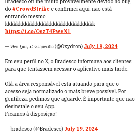
Bradesco offline muito provavelmente devido ao bug
do
#CrowdStrike
e confirmei aqui, não está
entrando mesmo
kkkkkkkkkkkkkkkkkkkkkkkkkkkkkkkk
https://t.co/OszT4PweN1
— 𝔅𝔢𝔫 ℌ𝔲𝔯, 𝔒 𝔈𝔰𝔮𝔲𝔢𝔠𝔦𝔡𝔬 (@Oxydron)
July 19, 2024
Em seu perfil no X, o Bradesco informava aos clientes
para que tentassem acessar o aplicativo mais tarde.
Olá, a área responsável está atuando para que o
acesso seja normalizado o mais breve possível. Por
gentileza, pedimos que aguarde. É importante que não
desinstale o seu App.
Ficamos à disposição!
— bradesco (@Bradesco)
July 19, 2024