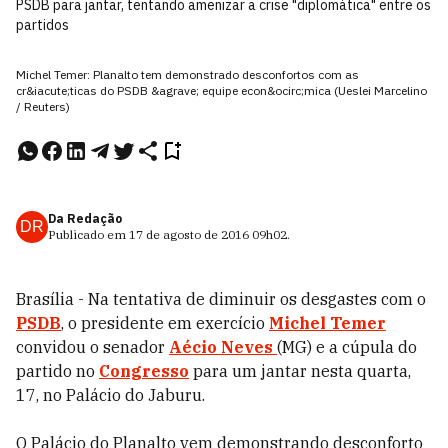
PSDB para jantar, tentando amenizar a crise "diplomática" entre os
partidos
Michel Temer: Planalto tem demonstrado desconfortos com as
cr&iacute;ticas do PSDB &agrave; equipe econ&ocirc;mica (Ueslei Marcelino
/ Reuters)
Da Redação
DR
Publicado em
17 de agosto de 2016
09h02
.
Brasília - Na tentativa de diminuir os desgastes com o
PSDB
, o presidente em exercício
Michel Temer
convidou o senador
Aécio Neves
(MG) e a cúpula do
partido no
Congresso
para um jantar nesta quarta,
17, no Palácio do Jaburu.
O Palácio do Planalto vem demonstrando desconforto