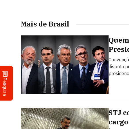
Mais de Brasil
Quem 
Presi
Convençõe
disputa p
presidenc
Pesquisa
STJ c
cargo