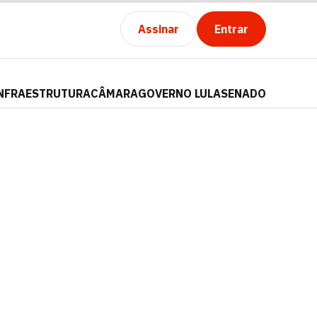
Assinar
Entrar
NFRAESTRUTURA
CÂMARA
GOVERNO LULA
SENADO