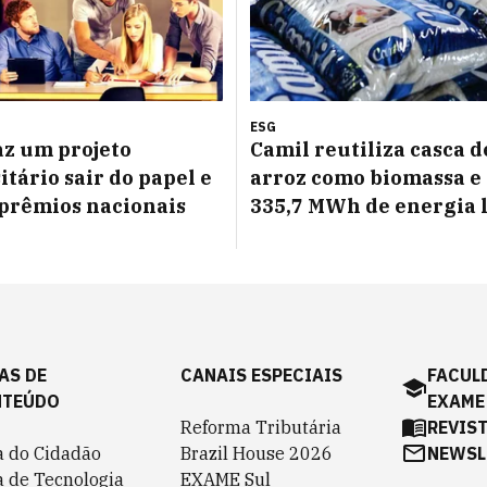
ESG
az um projeto
Camil reutiliza casca d
itário sair do papel e
arroz como biomassa e
prêmios nacionais
335,7 MWh de energia 
AS DE
CANAIS ESPECIAIS
FACUL
NTEÚDO
EXAME
Reforma Tributária
REVIS
a do Cidadão
Brazil House 2026
NEWSL
a de Tecnologia
EXAME Sul