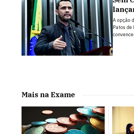
lança
A opção d
Patos de 
convencer
Mais na Exame