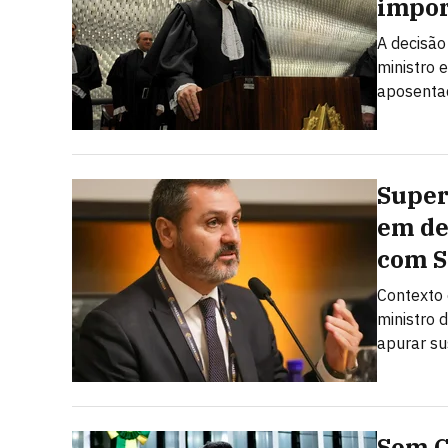
impor
A decisão
ministro 
aposenta
Super
em de
com 
Contexto 
ministro 
apurar su
Sem C