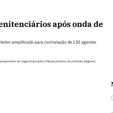
enitenciários após onda de
letivo simplificado para contratação de 150 agentes
planejamento da Seguran&ccedil;a P&uacute;blica de combate &agrave;