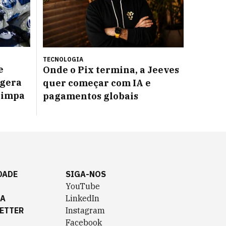
TECNOLOGIA
e
Onde o Pix termina, a Jeeves
 gera
quer começar com IA e
limpa
pagamentos globais
DADE
SIGA-NOS
YouTube
TA
LinkedIn
ETTER
Instagram
Facebook