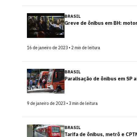
BRASIL
Greve de ônibus em BH: motor
16 de janeiro de 2023 • 2 min de leitura
BRASIL
Paralisação de ônibus em SP af
9 de janeiro de 2023 • 3 min de leitura
BRASIL
Tarifa de ônibus, metrô e CPT