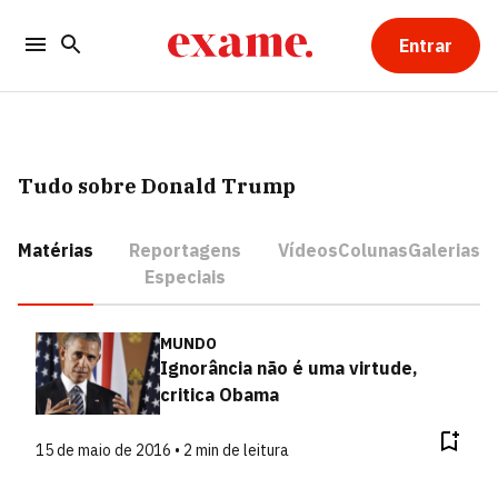
Entrar
Tudo sobre Donald Trump
Matérias
Reportagens
Vídeos
Colunas
Galerias
Especiais
MUNDO
Ignorância não é uma virtude,
critica Obama
15 de maio de 2016 • 2 min de leitura