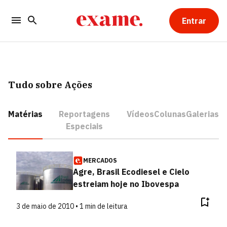
Entrar
Tudo sobre Ações
Matérias
Reportagens
Vídeos
Colunas
Galerias
Especiais
MERCADOS
Agre, Brasil Ecodiesel e Cielo
estreiam hoje no Ibovespa
3 de maio de 2010 • 1 min de leitura