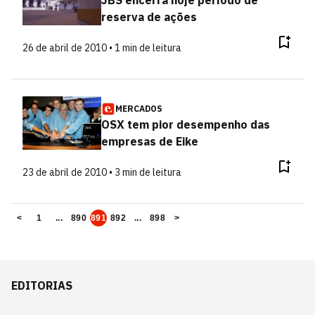
reserva de ações
26 de abril de 2010 • 1 min de leitura
MERCADOS
OSX tem pior desempenho das
empresas de Eike
23 de abril de 2010 • 3 min de leitura
<
1
...
890
891
892
...
898
>
EDITORIAS