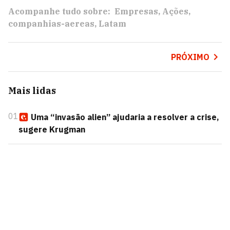
Acompanhe tudo sobre:
Empresas
Ações
companhias-aereas
Latam
PRÓXIMO
Mais lidas
01
Uma “invasão alien” ajudaria a resolver a crise,
sugere Krugman