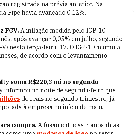
o registrada na prévia anterior. Na
 da Fipe havia avançado 0,12%.
iz FGV.
A inflação medida pelo IGP-10
 mês, após avançar 0,05% em julho, segundo
V) nesta terça-feira, 17. O IGP-10 acumula
 meses, de acordo com o levantamento
ealty soma R$220,3 mi no segundo
 informou na noite de segunda-feira que
milhões
de reais no segundo trimestre, já
porada à empresa no início de maio.
 para compra.
A fusão entre as companhias
sta como uma
mudança de jogo
no setor