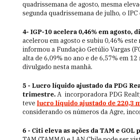
quadrissemana de agosto, mesma elevaçã
segunda quadrissemana de julho, o IPC
4- IGP-10 acelera 0,46% em agosto, d
acelerou em agosto e subiu 0,46% este
informou a Fundação Getúlio Vargas (FG
alta de 6,09% no ano e de 6,57% em 12
divulgado nesta manhã.
5 - Lucro líquido ajustado da PDG R
trimestre.
A incorporadora PDG Realty
teve
lucro líquido ajustado de 220,3 
considerando os números da Agre, incor
6 - Citi eleva as ações da TAM e GOL
TAM (TAMM4) e LAN Chile pode ser vi