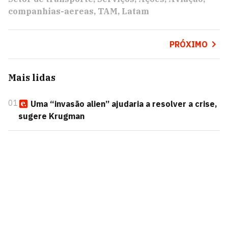
companhias-aereas
TAM
Latam
PRÓXIMO
Mais lidas
01
Uma “invasão alien” ajudaria a resolver a crise,
sugere Krugman