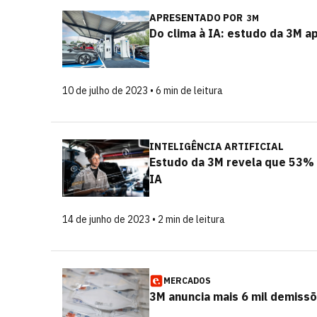
APRESENTADO POR
3M
Do clima à IA: estudo da 3M a
10 de julho de 2023 • 6 min de leitura
INTELIGÊNCIA ARTIFICIAL
Estudo da 3M revela que 53% 
IA
14 de junho de 2023 • 2 min de leitura
MERCADOS
3M anuncia mais 6 mil demissõ