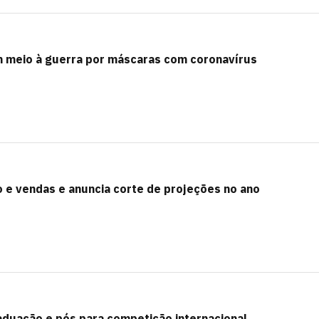
 meio à guerra por máscaras com coronavírus
 e vendas e anuncia corte de projeções no ano
duação e pós para competição internacional