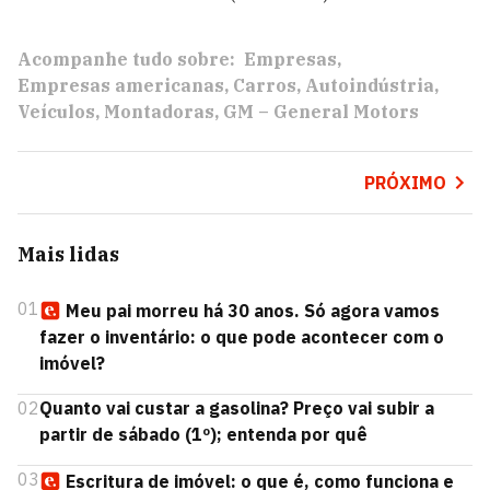
Acompanhe tudo sobre:
Empresas
Empresas americanas
Carros
Autoindústria
Veículos
Montadoras
GM – General Motors
PRÓXIMO
Mais lidas
01
Meu pai morreu há 30 anos. Só agora vamos
fazer o inventário: o que pode acontecer com o
imóvel?
02
Quanto vai custar a gasolina? Preço vai subir a
partir de sábado (1º); entenda por quê
03
Escritura de imóvel: o que é, como funciona e