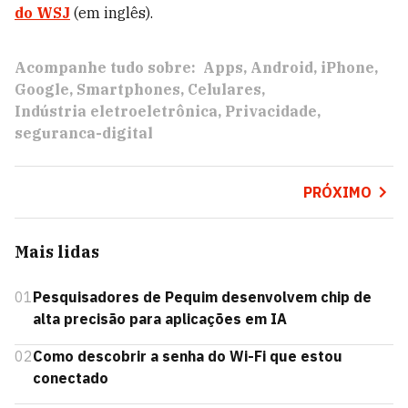
do WSJ
(em inglês).
Acompanhe tudo sobre:
Apps
Android
iPhone
Google
Smartphones
Celulares
Indústria eletroeletrônica
Privacidade
seguranca-digital
PRÓXIMO
Mais lidas
01
Pesquisadores de Pequim desenvolvem chip de
alta precisão para aplicações em IA
02
Como descobrir a senha do Wi-Fi que estou
conectado