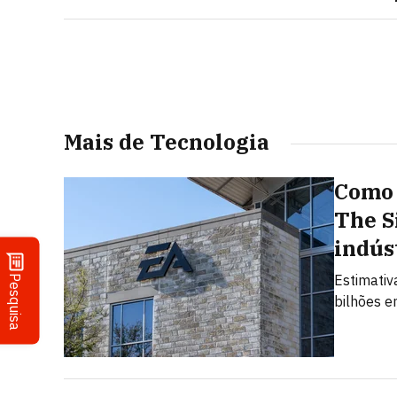
Mais de Tecnologia
Como 
The S
indús
Estimativ
Pesquisa
bilhões e