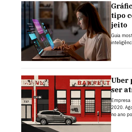
Gráfi
tipo 
jeito
Guia most
inteligênc
Uber 
ser a
Empresa q
2020. Ago
no ano po