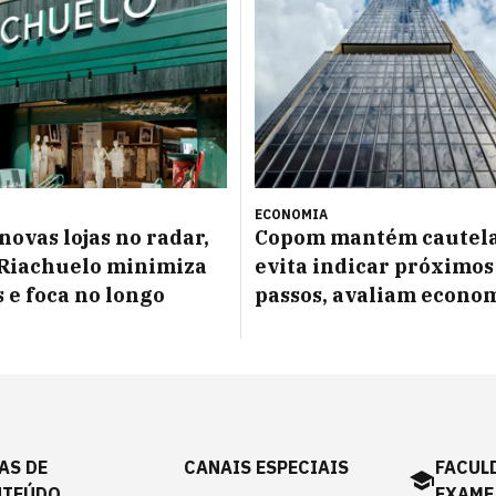
ECONOMIA
novas lojas no radar,
Copom mantém cautela
Riachuelo minimiza
evita indicar próximos
s e foca no longo
passos, avaliam econo
AS DE
CANAIS ESPECIAIS
FACUL
NTEÚDO
EXAME