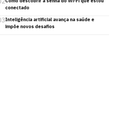
02
Como descobrir a senha do Wi-Fi que estou
conectado
03
Inteligência artificial avança na saúde e
impõe novos desafios