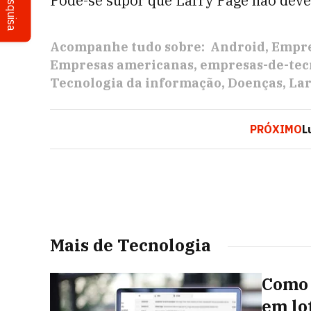
Pesquisa
Pode-se supor que Larry Page não deve e
Acompanhe tudo sobre:
Android
Empr
Empresas americanas
empresas-de-tec
Tecnologia da informação
Doenças
Lar
PRÓXIMO
L
Mais de Tecnologia
Como 
em lo