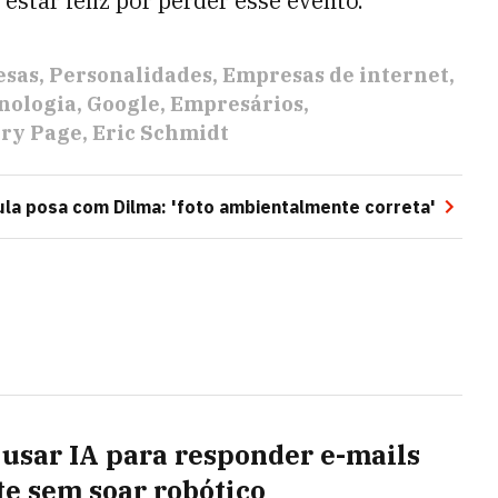
star feliz por perder esse evento.
esas
Personalidades
Empresas de internet
nologia
Google
Empresários
ry Page
Eric Schmidt
ula posa com Dilma: 'foto ambientalmente correta'
usar IA para responder e-mails
te sem soar robótico