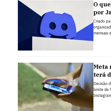
O que 
por J
Criado pa
organizad
mensais e
Meta 
terá 
Decisão d
limite de
Instagra