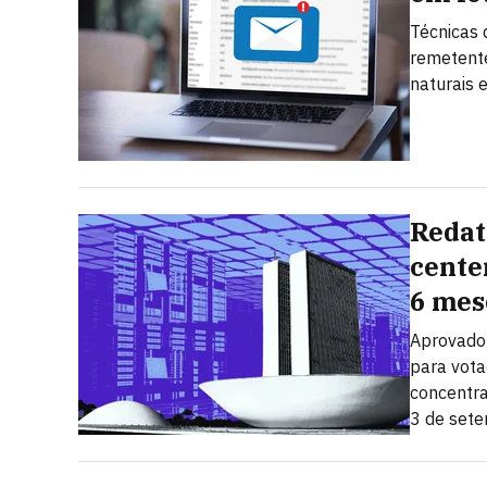
Técnicas 
remetent
naturais 
Redat
cente
6 mes
Aprovado 
para vota
concentra
3 de set