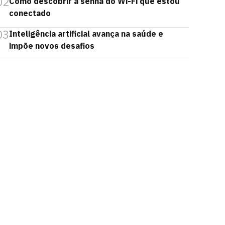
02
Como descobrir a senha do Wi-Fi que estou
conectado
03
Inteligência artificial avança na saúde e
impõe novos desafios