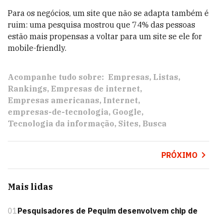
Para os negócios, um site que não se adapta também é
ruim: uma pesquisa mostrou que 74% das pessoas
estão mais propensas a voltar para um site se ele for
mobile-friendly.
Acompanhe tudo sobre:
Empresas
Listas
Rankings
Empresas de internet
Empresas americanas
Internet
empresas-de-tecnologia
Google
Tecnologia da informação
Sites
Busca
PRÓXIMO
Mais lidas
01
Pesquisadores de Pequim desenvolvem chip de