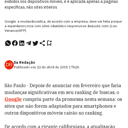
exibidos nos dispositivos móveis, e é aplicada apenas a páginas
específicas, não sites inteiros
Google: a mudan&ccedil;a, de acordo com a empresa, deve ser feita porque
a experi&ecirc;ncia com sites n&atilde;o responsivos &eacute; ruim (Loic
Venance/AFP)
Da Redação
DR
Publicado em
22 de abril de 2015
17h28
.
São Paulo - Depois de anunciar em fevereiro que faria
mudanças significativas em seu ranking de buscas, o
Google
cumpriu parte da promessa nesta semana: os
sites que não forem adaptados para smartphones e
outros dispositivos móveis cairão no ranking.
De acordo com a gigante californiana, a atualização