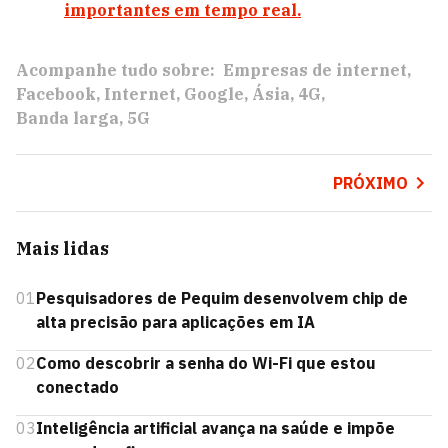
importantes em tempo real.
Acompanhe tudo sobre:
Empresas de internet
Facebook
Internet
Google
Ásia
4G
Banda larga
5G
PRÓXIMO
Mais lidas
01
Pesquisadores de Pequim desenvolvem chip de
alta precisão para aplicações em IA
02
Como descobrir a senha do Wi-Fi que estou
conectado
03
Inteligência artificial avança na saúde e impõe