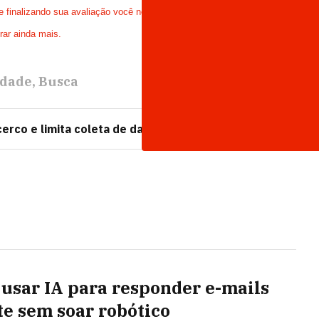
finalizando sua avaliação você nos ajudará
rar ainda mais.
idade
Busca
cerco e limita coleta de dados pessoais no Chrome
usar IA para responder e-mails
te sem soar robótico