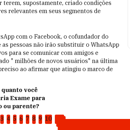
r terem, supostamente, criado condições
es relevantes em seus segmentos de
tsApp com o Facebook, o cofundador do
e as pessoas não irão substituir o WhatsApp
tivos para se comunicar com amigos e
trado " milhões de novos usuários" na última
reciso ao afirmar que atingiu o marco de
0 quanto você
ria Exame para
 ou parente?
3
4
5
6
7
8
9
10