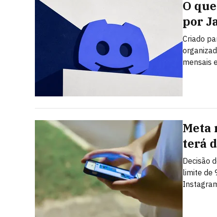
O que 
por J
Criado pa
organizad
mensais e
Meta 
terá 
Decisão d
limite de
Instagra