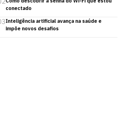
02
Como descobrir a senha do Wi-Fi que estou
conectado
03
Inteligência artificial avança na saúde e
impõe novos desafios