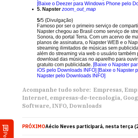
[Baixe o Deezer para Windows Phone pelo D
5. Napster
zoom_out_map
5
/5
(Divulgação)
Famoso por ser o primeiro serviço de comparti
Napster chegou ao Brasil como serviço de st
Sonora, do portal Terra. Com um acervo de ma
planos de assinatura, o Napster WEB e o Naps
streaming ilimitados de músicas sem publicid
além do streaming via web o usuário também po
download das músicas no aparelho para ouvir 
gratuito com publicidade.
[Baixe o Napster pa
iOS pelo Downloads INFO]
[Baixe o Napster
Napster pelo Downloads INFO]
Acompanhe tudo sobre:
Empresas
Empr
Internet
empresas-de-tecnologia
Goog
Software
INFO
Downloads
PRÓXIMO
Aécio Neves participará, nesta terça (
Brasil