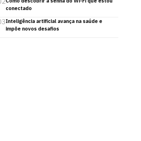
02
Como descobrir a senha do Wi-Fi que estou
conectado
03
Inteligência artificial avança na saúde e
impõe novos desafios