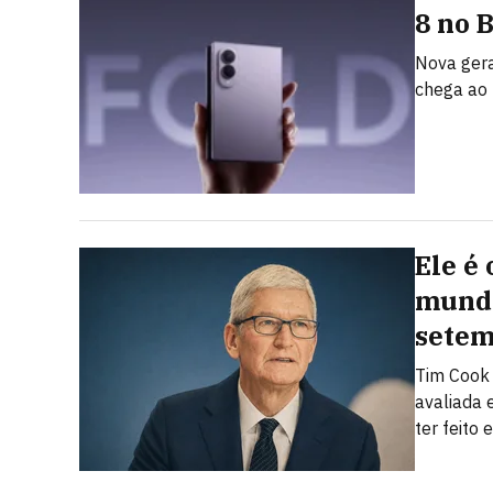
8 no 
Nova gera
chega ao 
Ele é
mundo
sete
Tim Cook
avaliada 
ter feito