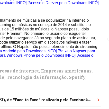
ownloads INFO]
[Acesse o Deezer pelo Downloads INFO]
lhamento de músicas a se popularizar na internet, o
reaming de músicas no começo de 2014 e substituiu o
is de 15 milhões de músicas, o Napster possui dois
ter Premium. No primeiro, o usuário consegue ter
ade pelo navegador. Já no segundo plano de assinatura,
de utilizar o serviço em dispositivos móveis e fazer
offline. O Napster não possui oferecimento de streaming
ra Android pelo Downloads INFO]
[Baixe o Napster para
 para Windows Phone pelo Downloads INFO]
[Acesse o
esas de internet
Empresas americanas
le
Tecnologia da informação
Spotify
23), de "Face to Face" realizado pelo Facebook