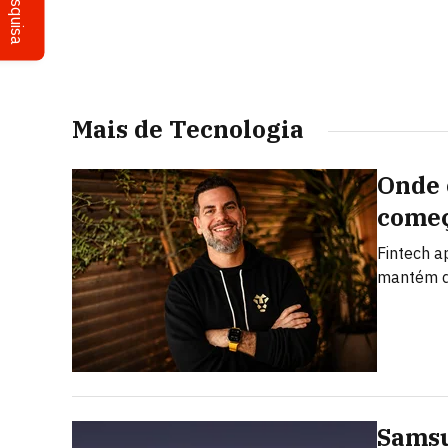
Pesquisa
Mais de Tecnologia
Onde 
começ
Fintech a
mantém d
Samsu