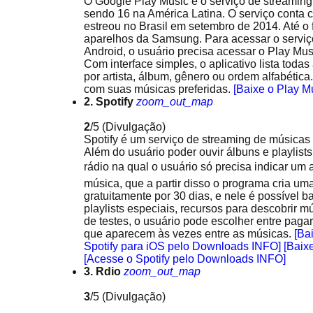
O Google Play Music é o serviço de streaming
sendo 16 na América Latina. O serviço conta
estreou no Brasil em setembro de 2014. Até o 
aparelhos da Samsung. Para acessar o serviç
Android, o usuário precisa acessar o Play Mus
Com interface simples, o aplicativo lista toda
por artista, álbum, gênero ou ordem alfabética.
com suas músicas preferidas.
[Baixe o Play M
2. Spotify
zoom_out_map
2
/5
(Divulgação)
Spotify é um serviço de streaming de músicas 
Além do usuário poder ouvir álbuns e playlist
rádio na qual o usuário só precisa indicar um
música, que a partir disso o programa cria um
gratuitamente por 30 dias, e nele é possível b
playlists especiais, recursos para descobrir 
de testes, o usuário pode escolher entre paga
que aparecem às vezes entre as músicas.
[Ba
Spotify para iOS pelo Downloads INFO]
[Baix
[Acesse o Spotify pelo Downloads INFO]
3. Rdio
zoom_out_map
3
/5
(Divulgação)