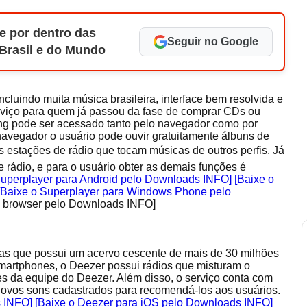
e por dentro das
Seguir no Google
 Brasil e do Mundo
luindo muita música brasileira, interface bem resolvida e
erviço para quem já passou da fase de comprar CDs ou
ng pode ser acessado tanto pelo navegador como por
navegador o usuário pode ouvir gratuitamente álbuns de
 as estações de rádio que tocam músicas de outros perfis. Já
 rádio, e para o usuário obter as demais funções é
Superplayer para Android pelo Downloads INFO]
[Baixe o
[Baixe o Superplayer para Windows Phone pelo
a browser pelo Downloads INFO]
as que possui um acervo cescente de mais de 30 milhões
artphones, o Deezer possui rádios que misturam o
 da equipe do Deezer. Além disso, o serviço conta com
ovos sons cadastrados para recomendá-los aos usuários.
s INFO]
[Baixe o Deezer para iOS pelo Downloads INFO]