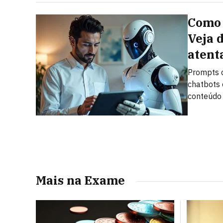
Como 
Veja 
atent
Prompts c
chatbots 
conteúdo
Mais na Exame