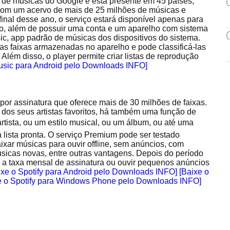
 de músicas do Google e está presente em 45 países,
 com um acervo de mais de 25 milhões de músicas e
final desse ano, o serviço estará disponível apenas para
o, além de possuir uma conta e um aparelho com sistema
ic, app padrão de músicas dos dispositivos do sistema.
s as faixas armazenadas no aparelho e pode classificá-las
 Além disso, o player permite criar listas de reprodução
usic para Android pelo Downloads INFO]
por assinatura que oferece mais de 30 milhões de faixas.
s dos seus artistas favoritos, há também uma função de
 artista, ou um estilo musical, ou um álbum, ou até uma
a lista pronta. O serviço Premium pode ser testado
aixar músicas para ouvir offline, sem anúncios, com
músicas novas, entre outras vantagens. Depois do período
r a taxa mensal de assinatura ou ouvir pequenos anúncios
ixe o Spotify para Android pelo Downloads INFO]
[Baixe o
e o Spotify para Windows Phone pelo Downloads INFO]