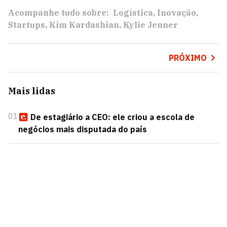
Acompanhe tudo sobre:
Logística
Inovação
Startups
Kim Kardashian
Kylie Jenner
PRÓXIMO
Mais lidas
01
De estagiário a CEO: ele criou a escola de
negócios mais disputada do país